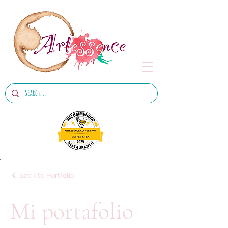
Back to Portfolio
Mi portafolio