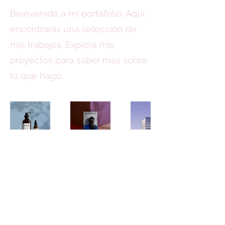
Bienvenido a mi portafolio. Aquí
encontrarás una selección de
mis trabajos. Explora mis
proyectos para saber más sobre
lo que hago.